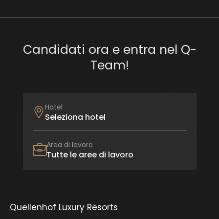
Quellenhof Luxury Resort Passeier
Quellenhof Luxury Resort Lazise
Quellenhof See Lodge
Candidati ora e entra nel Q-
Hotel | Chalet Das Alpenschlössel
Team!
Tutte le aree di lavoro
Servizio
Candidatura spontanea
Hotel
Seleziona hotel
Area di lavoro
Tutte le aree di lavoro
Quellenhof Luxury Resorts